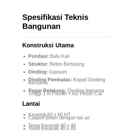
Spesifikasi Teknis
Bangunan
Konstruksi Utama
Pondasi:
Batu Kali
Struktur:
Beton Bertulang
Dinding:
Gypsum
Dinding Pembatas:
Kopel/ Dinding
Bersama
Pagar Belakang:
Dinding bersama
Tinggi 1 m Plester + Aci Finish Cat
Lantai
Keramik 60 x 60 HT
Carport Beton dengan tali air
Teras Keramik 40 x 40
Toilet Keramik 40 x 40