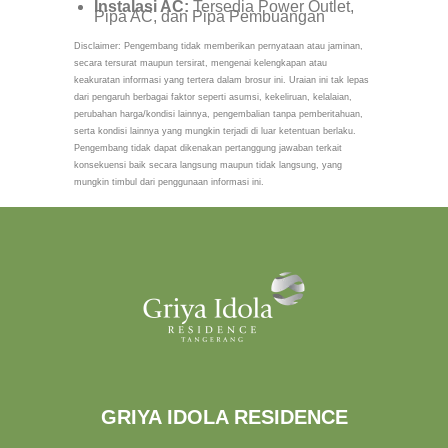
Instalasi AC:
Tersedia Power Outlet,
Pipa AC, dan Pipa Pembuangan
Disclaimer: Pengembang tidak memberikan pernyataan atau jaminan,
secara tersurat maupun tersirat, mengenai kelengkapan atau
keakuratan informasi yang tertera dalam brosur ini. Uraian ini tak lepas
dari pengaruh berbagai faktor seperti asumsi, kekeliruan, kelalaian,
perubahan harga/kondisi lainnya, pengembalian tanpa pemberitahuan,
serta kondisi lainnya yang mungkin terjadi di luar ketentuan berlaku.
Pengembang tidak dapat dikenakan pertanggung jawaban terkait
konsekuensi baik secara langsung maupun tidak langsung, yang
mungkin timbul dari penggunaan informasi ini.
GRIYA IDOLA RESIDENCE