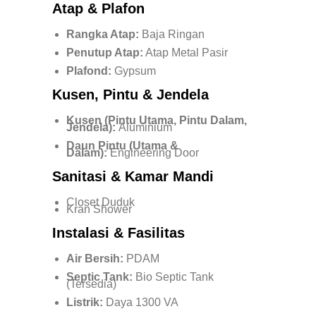
Atap & Plafon
Rangka Atap:
Baja Ringan
Penutup Atap:
Atap Metal Pasir
Plafond:
Gypsum
Kusen, Pintu & Jendela
Kusen (Pintu Utama, Pintu Dalam,
Jendela):
Aluminium
Daun Pintu (Utama &
Dalam):
Engineering Door
Sanitasi & Kamar Mandi
Closet Duduk
Kran Shower
Instalasi & Fasilitas
Air Bersih:
PDAM
Septic Tank:
Bio Septic Tank
(Tersedia)
Listrik:
Daya 1300 VA