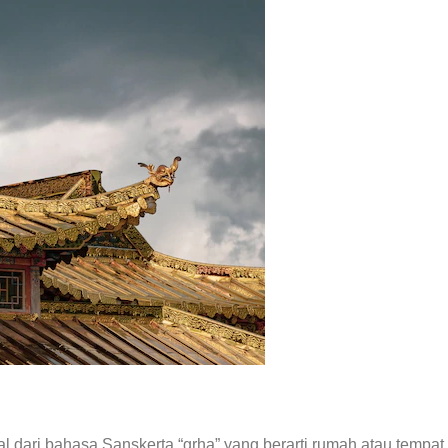
sal dari bahasa Sanskerta “gṛha” yang berarti rumah atau temp