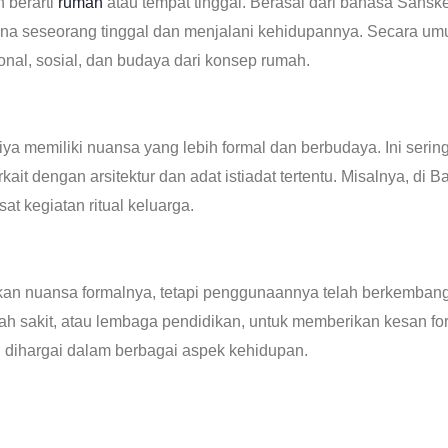
h berarti
rumah
atau tempat tinggal. Berasal dari bahasa Sanske
ana seseorang tinggal dan menjalani kehidupannya. Secara umu
nal, sosial, dan budaya dari konsep rumah.
iya memiliki nuansa yang lebih formal dan berbudaya. Ini se
 terkait dengan arsitektur dan adat istiadat tertentu. Misalnya, di
t kegiatan ritual keluarga.
n nuansa formalnya, tetapi penggunaannya telah berkembang. 
h sakit, atau lembaga pendidikan, untuk memberikan kesan fo
 dihargai dalam berbagai aspek kehidupan.