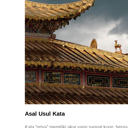
Asal Usul Kata
Kata “griya” memiliki akar yang sangat kuno, bera