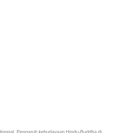
at tinggal. Pengaruh kebudayaan Hindu-Buddha di