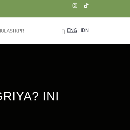
ENG
|
IDN
MULASI KPR
RIYA? INI