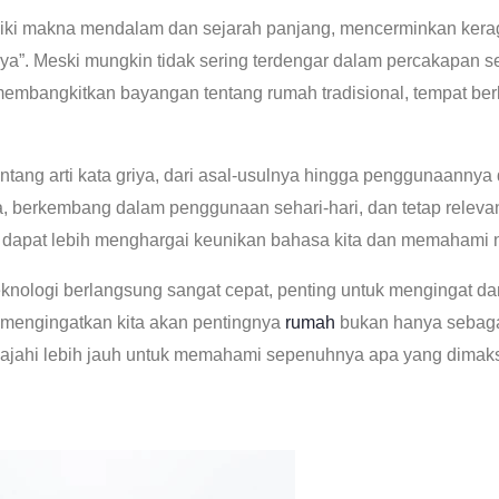
liki makna mendalam dan sejarah panjang, mencerminkan ker
ya”. Meski mungkin tidak sering terdengar dalam percakapan seha
li membangkitkan bayangan tentang rumah tradisional, tempat be
tentang arti kata griya, dari asal-usulnya hingga penggunaanny
a, berkembang dalam penggunaan sehari-hari, dan tetap releva
a dapat lebih menghargai keunikan bahasa kita dan memahami n
teknologi berlangsung sangat cepat, penting untuk mengingat d
a mengingatkan kita akan pentingnya
rumah
bukan hanya sebagai 
a jelajahi lebih jauh untuk memahami sepenuhnya apa yang dimak