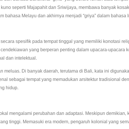
 kuno seperti Majapahit dan Sriwijaya, membawa banyak kosaka
alam bahasa Melayu dan akhirnya menjadi “griya” dalam bahasa 
cara spesifik pada tempat tinggal yang memiliki konotasi relig
ndekiawan yang berperan penting dalam upacara-upacara keag
al dan intelektual.
an meluas. Di banyak daerah, terutama di Bali, kata ini digun
dikenal sebagai tempat yang memadukan arsitektur tradisional de
ng hidup.
lokal mengalami perubahan dan adaptasi. Meskipun demikian, ka
 yang tinggi. Memasuki era modern, pengaruh kolonial yang s