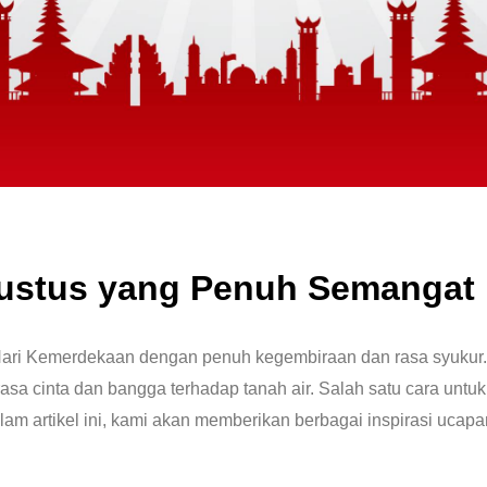
gustus yang Penuh Semangat 
Hari Kemerdekaan dengan penuh kegembiraan dan rasa syukur.
rasa cinta dan bangga terhadap tanah air. Salah satu cara unt
am artikel ini, kami akan memberikan berbagai inspirasi ucap