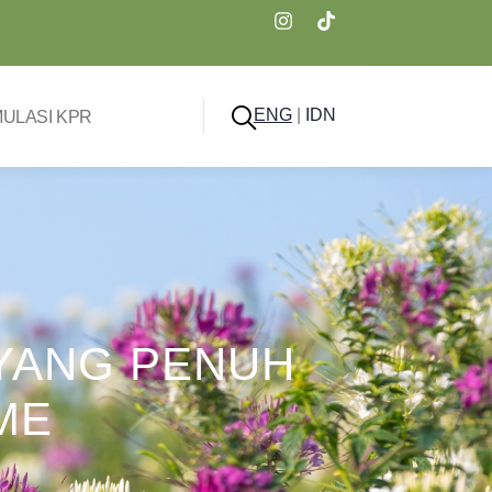
ENG
|
IDN
MULASI KPR
 YANG PENUH
ME