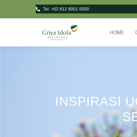
Tel. +62 812 8001 5000
HOME
INSPIRASI 
S