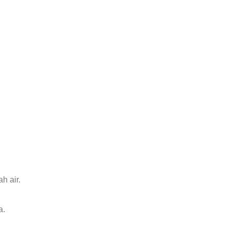
h air.
a.