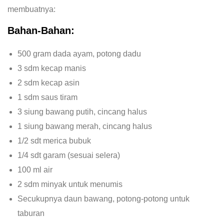
membuatnya:
Bahan-Bahan:
500 gram dada ayam, potong dadu
3 sdm kecap manis
2 sdm kecap asin
1 sdm saus tiram
3 siung bawang putih, cincang halus
1 siung bawang merah, cincang halus
1/2 sdt merica bubuk
1/4 sdt garam (sesuai selera)
100 ml air
2 sdm minyak untuk menumis
Secukupnya daun bawang, potong-potong untuk
taburan