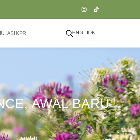
ENG
|
IDN
MULASI KPR
NCE, AWAL BARU