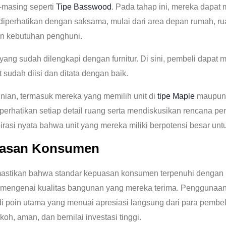
g-masing seperti
Tipe Basswood
. Pada tahap ini, mereka dapat
diperhatikan dengan saksama, mulai dari area depan rumah, ru
an kebutuhan penghuni.
ang sudah dilengkapi dengan furnitur. Di sini, pembeli dapat
t sudah diisi dan ditata dengan baik.
hunian, termasuk mereka yang memilih unit di
tipe Maple
maupun 
erhatikan setiap detail ruang serta mendiskusikan rencana pe
asi nyata bahwa unit yang mereka miliki berpotensi besar unt
uasan Konsumen
stikan bahwa standar kepuasan konsumen terpenuhi dengan b
mengenai kualitas bangunan yang mereka terima. Penggunaan 
i poin utama yang menuai apresiasi langsung dari para pembel
, aman, dan bernilai investasi tinggi.