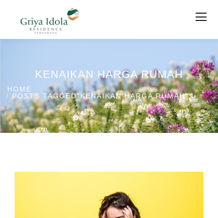
KENAIKAN HARGA RUMAH
HOME
POSTS TAGGED"KENAIKAN HARGA RUMAH"