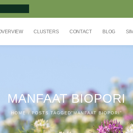
OVERVIEW
CLUSTERS
CONTACT
BLOG
SI
MANFAAT BIOPORI
HOME
POSTS TAGGED"MANFAAT BIOPORI"