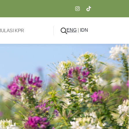
ENG
|
IDN
MULASI KPR