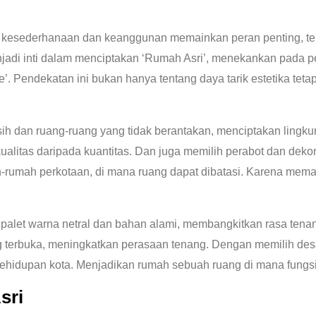
p kesederhanaan dan keanggunan memainkan peran penting, ter
menjadi inti dalam menciptakan ‘Rumah Asri’, menekankan pada 
ore’. Pendekatan ini bukan hanya tentang daya tarik estetika t
sih dan ruang-ruang yang tidak berantakan, menciptakan lingk
alitas daripada kuantitas. Dan juga memilih perabot dan deko
umah-rumah perkotaan, di mana ruang dapat dibatasi. Karena m
an palet warna netral dan bahan alami, membangkitkan rasa tena
g terbuka, meningkatkan perasaan tenang. Dengan memilih desa
k kehidupan kota. Menjadikan rumah sebuah ruang di mana fung
sri