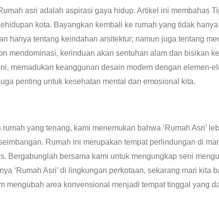
; Rumah asri adalah aspirasi gaya hidup. Artikel ini membahas 
ehidupan kota. Bayangkan kembali ke rumah yang tidak hanya 
n hanya tentang keindahan arsitektur; namun juga tentang m
on mendominasi, kerinduan akan sentuhan alam dan bisikan ke
 ini, memadukan keanggunan desain modern dengan elemen-e
juga penting untuk kesehatan mental dan emosional kita.
n rumah yang tenang, kami menemukan bahwa ‘Rumah Asri’ leb
eseimbangan. Rumah ini merupakan tempat perlindungan di ma
eks. Bergabunglah bersama kami untuk mengungkap seni mengu
ya ‘Rumah Asri’ di lingkungan perkotaan, sekarang mari kita ba
alam mengubah area konvensional menjadi tempat tinggal yan