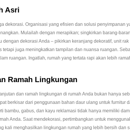
h Asri
ga dekorasi. Organisasi yang efisien dan solusi penyimpanan 
ngkan. Mulailah dengan merapikan; singkirkan barang-barang 
dengan dekorasi Anda – pikirkan keranjang dekoratif, unit ra
ktis tetapi juga meningkatkan tampilan dan nuansa ruangan. Se
dalam ruangan. Ingatlah, rumah yang tertata rapi akan lebih r
dan Ramah Lingkungan
njutan dan ramah lingkungan di rumah Anda bukan hanya sebua
pat berkisar dari penggunaan bahan daur ulang untuk furnitur 
ti bambu, gabus, dan kayu reklamasi tidak hanya memiliki dam
mah Anda. Saat mendekorasi, pertimbangkan untuk menggun
ng kali menghasilkan lingkungan rumah yang lebih bersih dan se