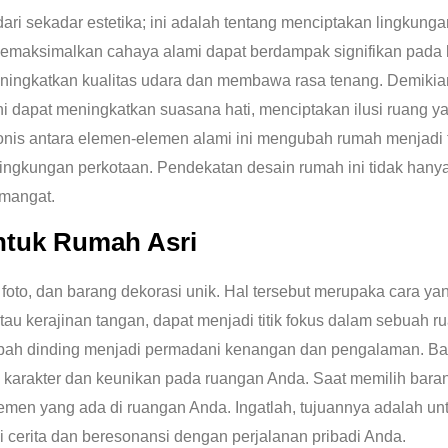
ari sekadar estetika; ini adalah tentang menciptakan lingkung
maksimalkan cahaya alami dapat berdampak signifikan pada ke
ningkatkan kualitas udara dan membawa rasa tenang. Demikia
ni dapat meningkatkan suasana hati, menciptakan ilusi ruang y
is antara elemen-elemen alami ini mengubah rumah menjadi t
gkungan perkotaan. Pendekatan desain rumah ini tidak hanya 
emangat.
ntuk Rumah Asri
foto, dan barang dekorasi unik. Hal tersebut merupaka cara 
, atau kerajinan tangan, dapat menjadi titik fokus dalam sebuah
gubah dinding menjadi permadani kenangan dan pengalaman. Bar
karakter dan keunikan pada ruangan Anda. Saat memilih barang
en yang ada di ruangan Anda. Ingatlah, tujuannya adalah untu
 cerita dan beresonansi dengan perjalanan pribadi Anda.