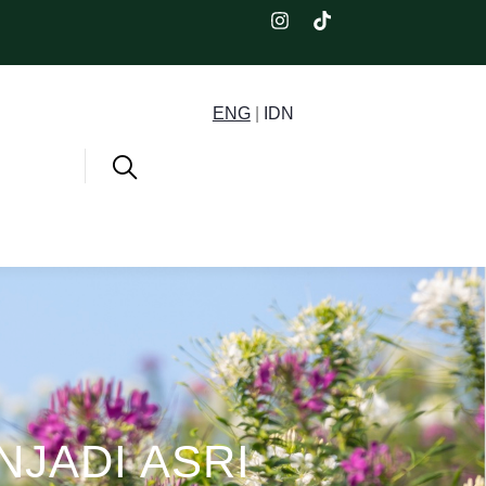
ENG
|
IDN
JADI ASRI