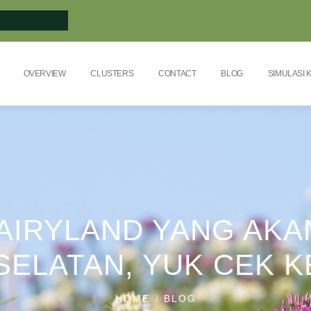
OVERVIEW
CLUSTERS
CONTACT
BLOG
SIMULASI 
AIRYLAND YANG AKAN
ELATAN, YUK CEK 
HOME
BLOG