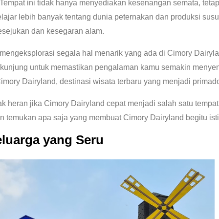
 Tempat ini tidak hanya menyediakan kesenangan semata, tet
lajar lebih banyak tentang dunia peternakan dan produksi susu
esejukan dan kesegaran alam.
mengeksplorasi segala hal menarik yang ada di Cimory Dairyland,
s berkunjung untuk memastikan pengalaman kamu semakin meny
mory Dairyland, destinasi wisata terbaru yang menjadi primad
k heran jika Cimory Dairyland cepat menjadi salah satu tempat w
 dan temukan apa saja yang membuat Cimory Dairyland begitu is
luarga yang Seru