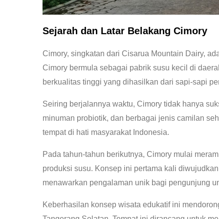
Sejarah dan Latar Belakang Cimory
Cimory, singkatan dari Cisarua Mountain Dairy, a
Cimory bermula sebagai pabrik susu kecil di daer
berkualitas tinggi yang dihasilkan dari sapi-sapi pe
Seiring berjalannya waktu, Cimory tidak hanya suk
minuman probiotik, dan berbagai jenis camilan s
tempat di hati masyarakat Indonesia.
Pada tahun-tahun berikutnya, Cimory mulai meram
produksi susu. Konsep ini pertama kali diwujudka
menawarkan pengalaman unik bagi pengunjung untu
Keberhasilan konsep wisata edukatif ini mendoron
Tangerang Selatan. Tempat ini dirancang untuk me