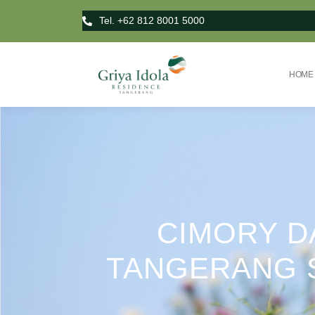
Tel. +62 812 8001 5000
HOME
CIMORY D
TANGERANG S