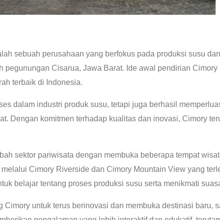
dalah sebuah perusahaan yang berfokus pada produksi susu dan
ah pegunungan Cisarua, Jawa Barat. Ide awal pendirian Cimor
rah terbaik di Indonesia.
ses dalam industri produk susu, tetapi juga berhasil memperlu
ehat. Dengan komitmen terhadap kualitas dan inovasi, Cimor
bah sektor pariwisata dengan membuka beberapa tempat wisata
n melalui Cimory Riverside dan Cimory Mountain View yang terl
k belajar tentang proses produksi susu serta menikmati suasa
g Cimory untuk terus berinovasi dan membuka destinasi baru, s
mberikan pengalaman yang lebih interaktif dan edukatif, terut