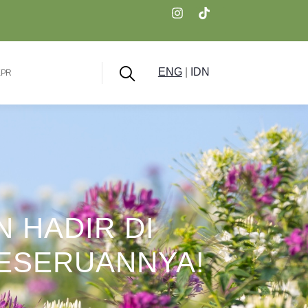
ENG
|
IDN
KPR
 HADIR DI
KESERUANNYA!