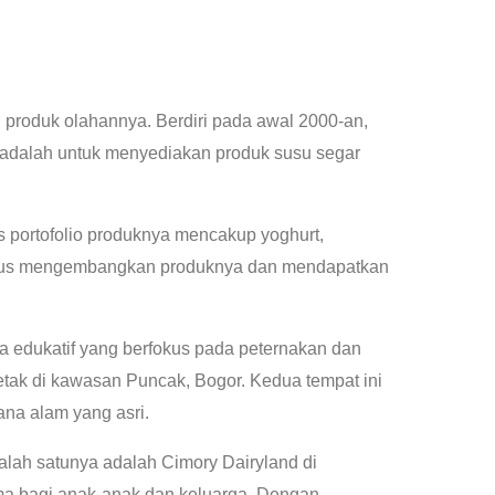
 produk olahannya. Berdiri pada awal 2000-an,
y adalah untuk menyediakan produk susu segar
as portofolio produknya mencakup yoghurt,
y terus mengembangkan produknya dan mendapatkan
 edukatif yang berfokus pada peternakan dan
etak di kawasan Puncak, Bogor. Kedua tempat ini
na alam yang asri.
alah satunya adalah Cimory Dairyland di
ama bagi anak-anak dan keluarga. Dengan