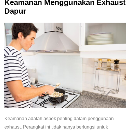
Keamanan Menggunakan Exhaust
Dapur
Keamanan adalah aspek penting dalam penggunaan
exhaust. Perangkat ini tidak hanya berfungsi untuk