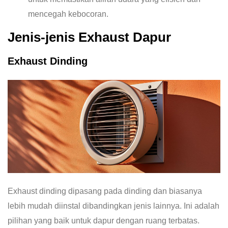
mencegah kebocoran.
Jenis-jenis Exhaust Dapur
Exhaust Dinding
Exhaust dinding dipasang pada dinding dan biasanya
lebih mudah diinstal dibandingkan jenis lainnya. Ini adalah
pilihan yang baik untuk dapur dengan ruang terbatas.