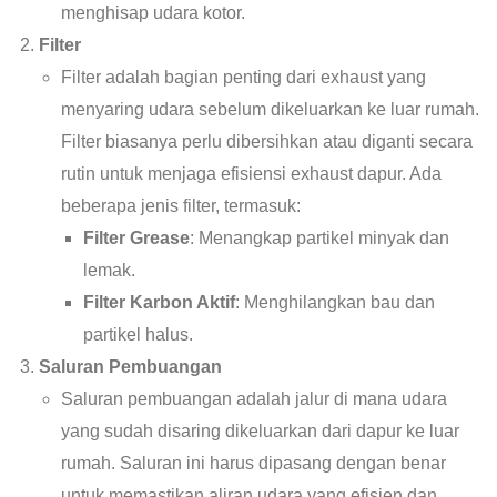
menghisap udara kotor.
Filter
Filter adalah bagian penting dari exhaust yang
menyaring udara sebelum dikeluarkan ke luar rumah.
Filter biasanya perlu dibersihkan atau diganti secara
rutin untuk menjaga efisiensi exhaust dapur. Ada
beberapa jenis filter, termasuk:
Filter Grease
: Menangkap partikel minyak dan
lemak.
Filter Karbon Aktif
: Menghilangkan bau dan
partikel halus.
Saluran Pembuangan
Saluran pembuangan adalah jalur di mana udara
yang sudah disaring dikeluarkan dari dapur ke luar
rumah. Saluran ini harus dipasang dengan benar
untuk memastikan aliran udara yang efisien dan