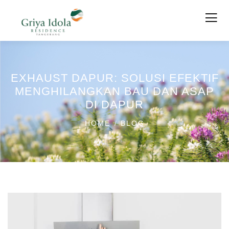
EXHAUST DAPUR: SOLUSI EFEKTIF
MENGHILANGKAN BAU DAN ASAP
DI DAPUR
HOME
BLOG