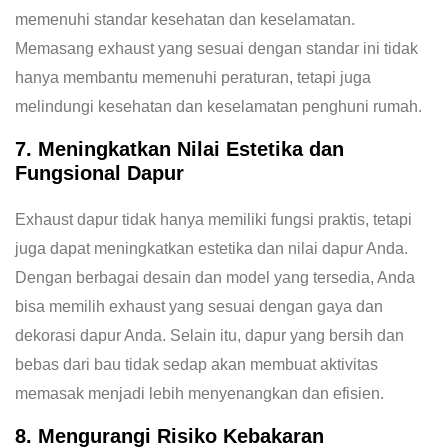
memenuhi standar kesehatan dan keselamatan.
Memasang exhaust yang sesuai dengan standar ini tidak
hanya membantu memenuhi peraturan, tetapi juga
melindungi kesehatan dan keselamatan penghuni rumah.
7. Meningkatkan Nilai Estetika dan
Fungsional Dapur
Exhaust dapur tidak hanya memiliki fungsi praktis, tetapi
juga dapat meningkatkan estetika dan nilai dapur Anda.
Dengan berbagai desain dan model yang tersedia, Anda
bisa memilih exhaust yang sesuai dengan gaya dan
dekorasi dapur Anda. Selain itu, dapur yang bersih dan
bebas dari bau tidak sedap akan membuat aktivitas
memasak menjadi lebih menyenangkan dan efisien.
8. Mengurangi Risiko Kebakaran