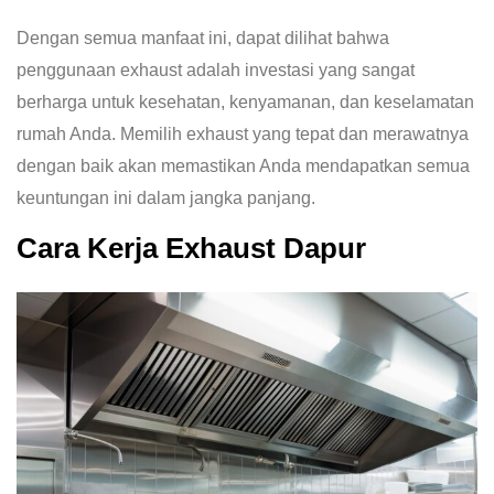
Dengan semua manfaat ini, dapat dilihat bahwa
penggunaan exhaust adalah investasi yang sangat
berharga untuk kesehatan, kenyamanan, dan keselamatan
rumah Anda. Memilih exhaust yang tepat dan merawatnya
dengan baik akan memastikan Anda mendapatkan semua
keuntungan ini dalam jangka panjang.
Cara Kerja Exhaust Dapur