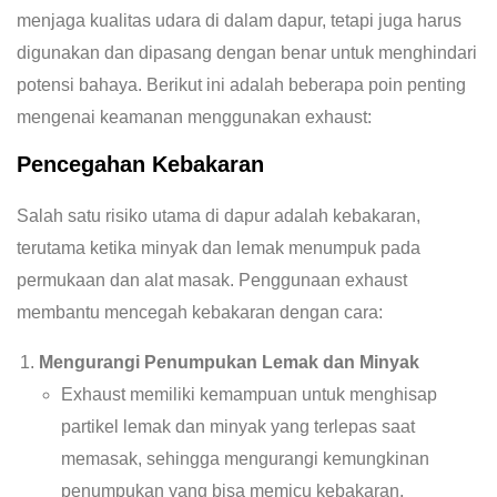
menjaga kualitas udara di dalam dapur, tetapi juga harus
digunakan dan dipasang dengan benar untuk menghindari
potensi bahaya. Berikut ini adalah beberapa poin penting
mengenai keamanan menggunakan exhaust:
Pencegahan Kebakaran
Salah satu risiko utama di dapur adalah kebakaran,
terutama ketika minyak dan lemak menumpuk pada
permukaan dan alat masak. Penggunaan exhaust
membantu mencegah kebakaran dengan cara:
Mengurangi Penumpukan Lemak dan Minyak
Exhaust memiliki kemampuan untuk menghisap
partikel lemak dan minyak yang terlepas saat
memasak, sehingga mengurangi kemungkinan
penumpukan yang bisa memicu kebakaran.