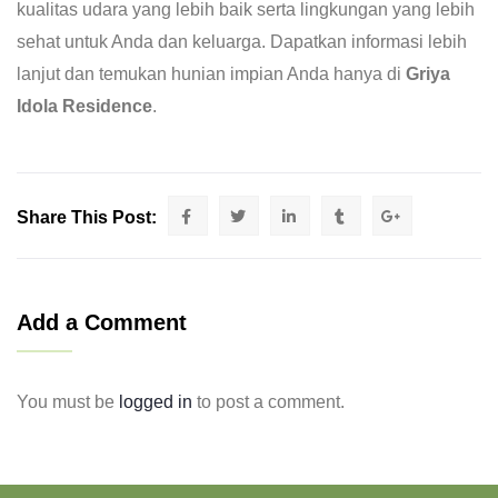
kualitas udara yang lebih baik serta lingkungan yang lebih
sehat untuk Anda dan keluarga. Dapatkan informasi lebih
lanjut dan temukan hunian impian Anda hanya di
Griya
Idola Residence
.
Share This Post:
Add a Comment
You must be
logged in
to post a comment.