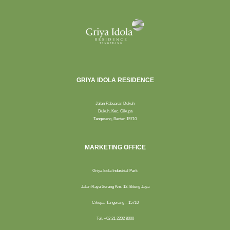
GRIYA IDOLA RESIDENCE
Jalan Pabuaran Dukuh
Dukuh, Kec. Cikupa
Tangerang, Banten 15710
MARKETING OFFICE
Griya Idola Industrial Park
Jalan Raya Serang Km. 12, Bitung Jaya
Cikupa, Tangerang – 15710
Tel. +62 21 2202 8000