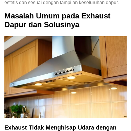
estetis dan sesuai dengan tampilan keseluruhan dapur.
Masalah Umum pada Exhaust
Dapur dan Solusinya
Exhaust Tidak Menghisap Udara dengan