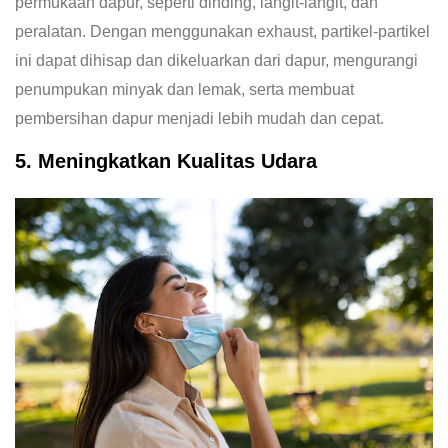
permukaan dapur, seperti dinding, langit-langit, dan
peralatan. Dengan menggunakan exhaust, partikel-partikel
ini dapat dihisap dan dikeluarkan dari dapur, mengurangi
penumpukan minyak dan lemak, serta membuat
pembersihan dapur menjadi lebih mudah dan cepat.
5.
Meningkatkan Kualitas Udara