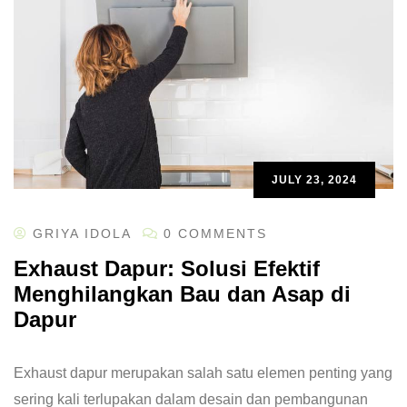
JULY 23, 2024
GRIYA IDOLA
0 COMMENTS
Exhaust Dapur: Solusi Efektif
Menghilangkan Bau dan Asap di
Dapur
Exhaust dapur merupakan salah satu elemen penting yang
sering kali terlupakan dalam desain dan pembangunan