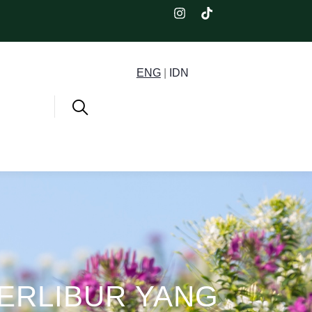
ENG
|
IDN
ERLIBUR YANG